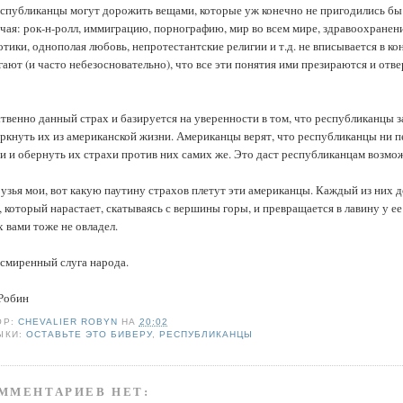
спубликанцы могут дорожить вещами, которые уж конечно не пригодились бы в
чая: рок-н-ролл, иммиграцию, порнографию, мир во всем мире, здравоохранен
отики, однополая любовь, непротестантские религии и т.д. не вписывается в ко
гают (и часто небезосновательно), что все эти понятия ими презираются и отве
твенно данный страх и базируется на уверенности в том, что республиканцы з
ркнуть их из американской жизни. Американцы верят, что республиканцы ни п
и и обернуть их страхи против них самих же. Это даст республиканцам возмож
рузья мои, вот какую паутину страхов плетут эти американцы. Каждый из них 
, который нарастает, скатываясь с вершины горы, и превращается в лавину у е
х вами тоже не овладел.
смиренный слуга народа.
Робин
ОР:
CHEVALIER ROBYN
НА
20:02
ЫКИ:
ОСТАВЬТЕ ЭТО БИВЕРУ
,
РЕСПУБЛИКАНЦЫ
ММЕНТАРИЕВ НЕТ: