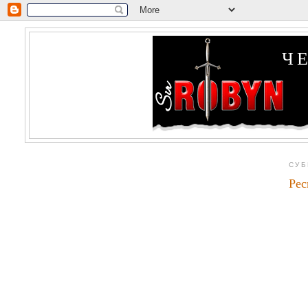
Ч
СУБ
Ре