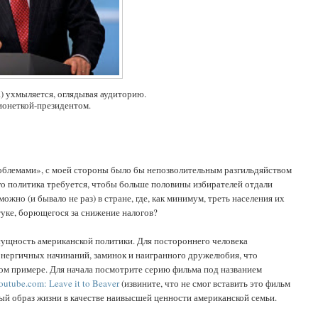
) ухмыляется, оглядывая аудиторию.
ионеткой-президентом.
роблемами», с моей стороны было бы непозволительным разгильдяйством
го политика требуется, чтобы больше половины избирателей отдали
жно (и бывало не раз) в стране, где, как минимум, треть населения их
туке, борющегося за снижение налогов?
 сущность американской политики. Для постороннего человека
энергичных начинаний, заминок и наигранного дружелюбия, что
том примере. Для начала посмотрите серию фильма под названием
outube.com: Leave it to Beaver
(извините, что не смог вставить это фильм
й образ жизни в качестве наивысшей ценности американской семьи.