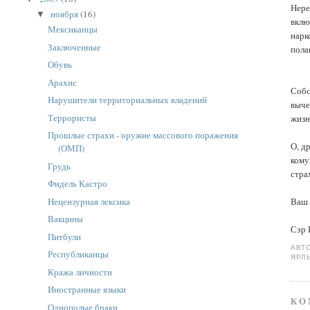
Нере
ноября
(16)
▼
вклю
Мексиканцы
нарк
Заключенные
пола
Обувь
Арахис
Собс
Нарушители территориальных владений
выче
Террористы
жизн
Прошлые страхи - оружие массового поражения
О, д
(ОМП)
кому
Грудь
стра
Фидель Кастро
Нецензурная лексика
Ваш 
Вакцины
Сэр 
Питбули
АВТ
Республиканцы
ЯРЛ
Кража личности
Иностранные языки
КО
Однополые браки