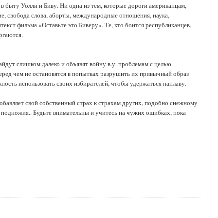
 быту Уолли и Биву. Ни одна из тем, которые дороги американцам,
ие, свобода слова, аборты, международные отношения, наука,
нтекст фильма «Оставьте это Биверу». Те, кто боится республиканцев,
ргаются.
айдут слишком далеко и объявят войну в.у. проблемам с целью
еред чем не остановятся в попытках разрушить их привычный образ
ность использовать своих избирателей, чтобы удержаться наплаву.
добавляет свой собственный страх к страхам других, подобно снежному
е подножия.. Будьте внимательны и учитесь на чужих ошибках, пока