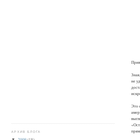
Прив
Зная
не у
дост
искр
Это 
амер
выгл
«Ост
прям
АРХИВ БЛОГА
2009
(18)
▼