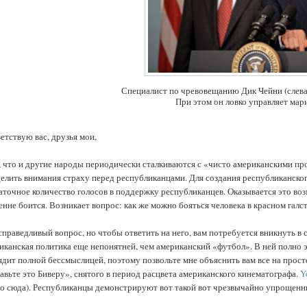
Специалист по чревовещанию Дик Чейни (слева
При этом он ловко управляет мар
етствую вас, друзья мои,
, что и другие народы периодически сталкиваются с «чисто американскими п
делить внимания страху перед республиканцами. Для создания республиканско
аточное количество голосов в поддержку республиканцев. Оказывается это возмо
енне боится. Возникает вопрос: как же можно бояться человека в красном галс
справедливый вопрос, но чтобы ответить на него, вам потребуется вникнуть в
иканская политика еще непонятней, чем американский «футбол». В ней полно 
ядит полной бессмыслицей, поэтому позвольте мне объяснить вам все на прос
авьте это Биверу», снятого в период расцвета американского кинематографа.
Y
о сюда). Республиканцы демонстрируют вот такой вот чрезвычайно упрощенны