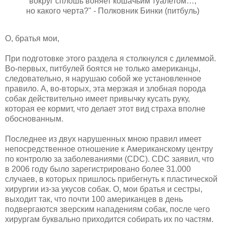
вокруг сплошь воняет кошачьим туалетом…,
но какого черта?" - Полковник Бинки (питбуль)
О, братья мои,
При подготовке этого раздела я столкнулся с дилеммой.
Во-первых, питбулей боятся не только американцы,
следовательно, я нарушаю собой же установленное
правило. А, во-вторых, эта мерзкая и злобная порода
собак действительно имеет привычку кусать руку,
которая ее кормит, что делает этот вид страха вполне
обоснованным.
Последнее из двух нарушенных мною правил имеет
непосредственное отношение к Американскому центру
по контролю за заболеваниями (CDC). CDC заявил, что
в 2006 году было зарегистрировано более 31.000
случаев, в которых пришлось прибегнуть к пластической
хирургии из-за укусов собак. О, мои братья и сестры,
выходит так, что почти 100 американцев в день
подвергаются зверским нападениям собак, после чего
хирургам буквально приходится собирать их по частям.