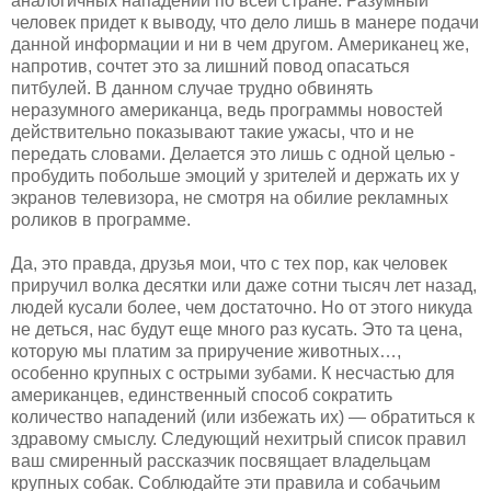
аналогичных нападений по всей стране. Разумный
человек придет к выводу, что дело лишь в манере подачи
данной информации и ни в чем другом. Американец же,
напротив, сочтет это за лишний повод опасаться
питбулей. В данном случае трудно обвинять
неразумного американца, ведь программы новостей
действительно показывают такие ужасы, что и не
передать словами. Делается это лишь с одной целью -
пробудить побольше эмоций у зрителей и держать их у
экранов телевизора, не смотря на обилие рекламных
роликов в программе.
Да, это правда, друзья мои, что с тех пор, как человек
приручил волка десятки или даже сотни тысяч лет назад,
людей кусали более, чем достаточно. Но от этого никуда
не деться, нас будут еще много раз кусать. Это та цена,
которую мы платим за приручение животных…,
особенно крупных с острыми зубами. К несчастью для
американцев, единственный способ сократить
количество нападений (или избежать их) — обратиться к
здравому смыслу. Следующий нехитрый список правил
ваш смиренный рассказчик посвящает владельцам
крупных собак. Соблюдайте эти правила и собачьим